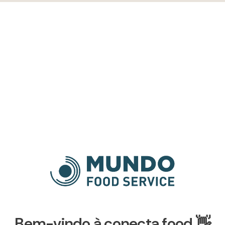
Bem-vindo à conecta food 👋